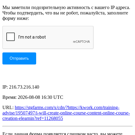
Мы заметили подозрительную активность с вашего IP адреса.
Чтобы подтвердить, что вы не робот, пожалуйста, заполните
форму ниже:
IP: 216.73.216.140
Время: 2026-08-08 16:30 UTC
URL:
https://stgfarms.com/x/cdn/?https://kwork.com/training-
advise/19507497/i-will-create-online-course-content-online-course-
creation-elearnin?ref=11268055
Если данная форма появляется слишком часто, вы можете