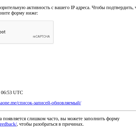
рительную активность с вашего IP адреса. Чтобы подтвердить, ч
лните форму ниже:
7 06:53 UTC
mmaone.me/список-записей-обновляемый/
а появляется слишком часто, вы можете заполнить форму
/feedback/
, чтобы разобраться в причинах.