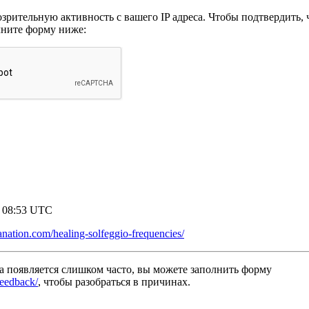
рительную активность с вашего IP адреса. Чтобы подтвердить, ч
лните форму ниже:
9 08:53 UTC
anation.com/healing-solfeggio-frequencies/
а появляется слишком часто, вы можете заполнить форму
/feedback/
, чтобы разобраться в причинах.